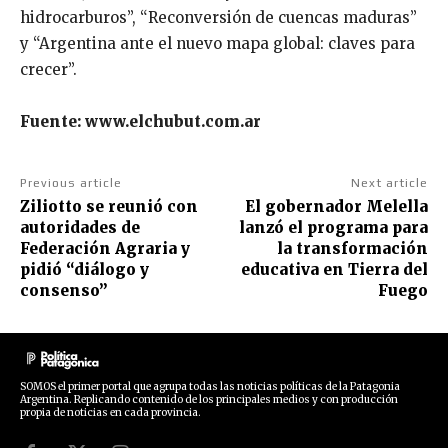
hidrocarburos”, “Reconversión de cuencas maduras”
y “Argentina ante el nuevo mapa global: claves para
crecer”.
Fuente: www.elchubut.com.ar
Previous article
Next article
Ziliotto se reunió con
El gobernador Melella
autoridades de
lanzó el programa para
Federación Agraria y
la transformación
pidió “diálogo y
educativa en Tierra del
consenso”
Fuego
SOMOS el primer portal que agrupa todas las noticias políticas de la Patagonia
Argentina. Replicando contenido de los principales medios y con producción
propia de noticias en cada provincia.