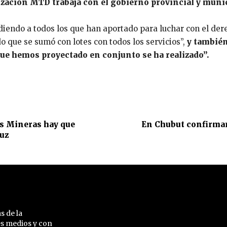
zación MTD trabaja con el gobierno provincial y munic
endo a todos los que han aportado para luchar con el dere
o que se sumó con lotes con todos los servicios”,
y también
que hemos proyectado en conjunto se ha realizado”.
s Mineras hay que
En Chubut confirmaro
ruz
s de la
es medios y con