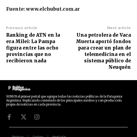
Fuente: www.elchubut.com.ar
Previous article
Next article
Ranking de ATN en la
Una petrolera de Vaca
era Milei: La Pampa
Muerta aportó fondos
figura entre las ocho
para crear un plan de
provincias que no
telemedicina en el
recibieron nada
sistema público de
Neuquén
SOMOS el primer portal que agrupa todas las noticias políticas de la Patagonia
Argentina. Replicando contenido de los principales medios y con producción
propia de noticias en cada provincia.
Politicas
Cookies
Media Kit