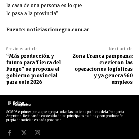
la casa de una persona es lo que
le pasa a la provincia”.
Fuente: noticiasrionegro.com.ar
Previous article
Next article
“Más producción y
Zona Franca pampeana:
futuro para Tierra del
crecieron las
Fuego” se propone el
operaciones logísticas
gobierno provincial
y ya genera 560
para este 2026
empleos
SOMOS el primer portal que agrupa todas las noticias políticas de la Patagonia
Argentina. Replicando contenido de los principales medios y con producción
propia de noticias en cada provincia.