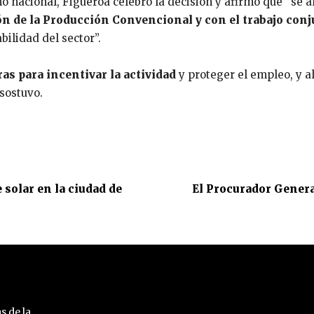
o nacional, Figueroa celebró la decisión y afirmó que “se 
ón de la Producción Convencional y con el trabajo conj
bilidad del sector”.
ras para incentivar la actividad
y proteger el empleo, y 
 sostuvo.
solar en la ciudad de
El Procurador General
s de la