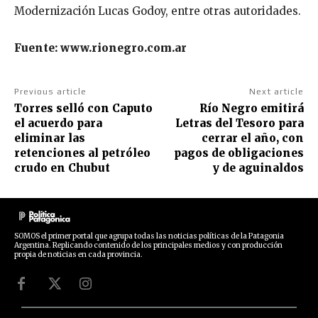
Modernización Lucas Godoy, entre otras autoridades.
Fuente: www.rionegro.com.ar
Previous article
Next article
Torres selló con Caputo
Río Negro emitirá
el acuerdo para
Letras del Tesoro para
eliminar las
cerrar el año, con
retenciones al petróleo
pagos de obligaciones
crudo en Chubut
y de aguinaldos
SOMOS el primer portal que agrupa todas las noticias políticas de la Patagonia
Argentina. Replicando contenido de los principales medios y con producción
propia de noticias en cada provincia.