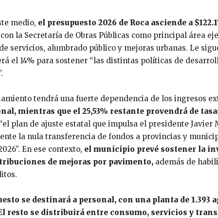
ste medio,
el presupuesto 2026 de Roca asciende a $122.
,
con la Secretaría de Obras Públicas como principal área ej
de servicios, alumbrado público y mejoras urbanas. Le sigu
berá el 14% para sostener “las distintas políticas de desarro
.
ciamiento tendrá una fuerte dependencia de los ingresos e
onal, mientras que el 25,53% restante provendrá de tasa
el plan de ajuste estatal que impulsa el presidente Javier 
ente la nula transferencia de fondos a provincias y municip
2026”. En ese contexto,
el municipio prevé sostener la i
ntribuciones de mejoras por pavimento,
además de habili
itos.
esto se destinará a personal, con una planta de 1.393 
El resto se distribuirá entre consumo, servicios y tran