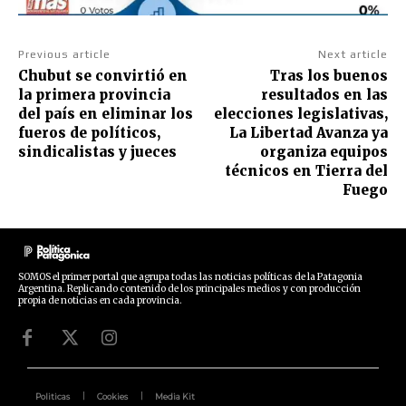
Previous article
Next article
Chubut se convirtió en
Tras los buenos
la primera provincia
resultados en las
del país en eliminar los
elecciones legislativas,
fueros de políticos,
La Libertad Avanza ya
sindicalistas y jueces
organiza equipos
técnicos en Tierra del
Fuego
SOMOS el primer portal que agrupa todas las noticias políticas de la Patagonia
Argentina. Replicando contenido de los principales medios y con producción
propia de noticias en cada provincia.
Politicas
Cookies
Media Kit