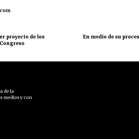
.com
er proyecto de los
En medio de su proces
l Congreso
s de la
es medios y con