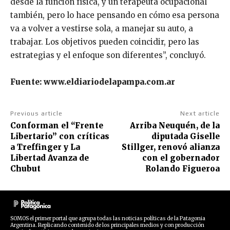
desde la función física, y un terapeuta ocupacional
también, pero lo hace pensando en cómo esa persona
va a volver a vestirse sola, a manejar su auto, a
trabajar. Los objetivos pueden coincidir, pero las
estrategias y el enfoque son diferentes”, concluyó.
Fuente: www.eldiariodelapampa.com.ar
Previous article
Next article
Conforman el “Frente
Arriba Neuquén, de la
Libertario” con críticas
diputada Giselle
a Treffinger y La
Stillger, renovó alianza
Libertad Avanza de
con el gobernador
Chubut
Rolando Figueroa
SOMOS el primer portal que agrupa todas las noticias políticas de la Patagonia
Argentina. Replicando contenido de los principales medios y con producción