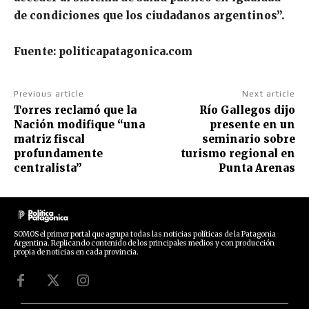
de condiciones que los ciudadanos argentinos”.
Fuente: politicapatagonica.com
Previous article
Next article
Torres reclamó que la
Río Gallegos dijo
Nación modifique “una
presente en un
matriz fiscal
seminario sobre
profundamente
turismo regional en
centralista”
Punta Arenas
SOMOS el primer portal que agrupa todas las noticias políticas de la Patagonia
Argentina. Replicando contenido de los principales medios y con producción
propia de noticias en cada provincia.