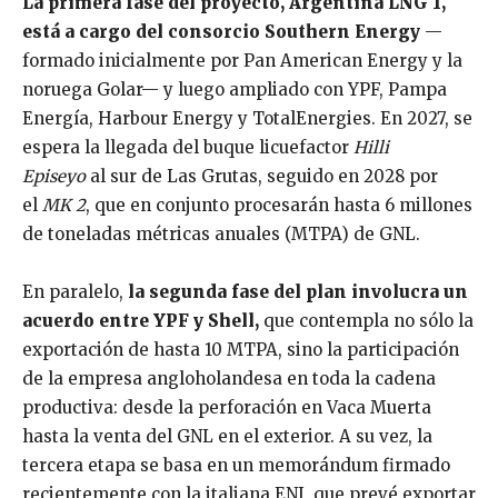
La primera fase del proyecto, Argentina LNG 1,
está a cargo del consorcio Southern Energy
—
formado inicialmente por Pan American Energy y la
noruega Golar— y luego ampliado con YPF, Pampa
Energía, Harbour Energy y TotalEnergies. En 2027, se
espera la llegada del buque licuefactor
Hilli
Episeyo
al sur de Las Grutas, seguido en 2028 por
el
MK 2
, que en conjunto procesarán hasta 6 millones
de toneladas métricas anuales (MTPA) de GNL.
En paralelo,
la segunda fase del plan involucra un
acuerdo entre YPF y Shell,
que contempla no sólo la
exportación de hasta 10 MTPA, sino la participación
de la empresa angloholandesa en toda la cadena
productiva: desde la perforación en Vaca Muerta
hasta la venta del GNL en el exterior. A su vez, la
tercera etapa se basa en un memorándum firmado
recientemente con la italiana ENI, que prevé exportar