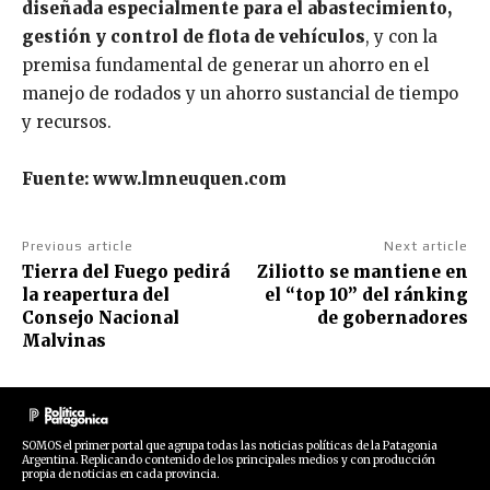
diseñada especialmente para el abastecimiento,
gestión y control de flota de vehículos
, y con la
premisa fundamental de generar un ahorro en el
manejo de rodados y un ahorro sustancial de tiempo
y recursos.
Fuente: www.lmneuquen.com
Previous article
Next article
Tierra del Fuego pedirá
Ziliotto se mantiene en
la reapertura del
el “top 10” del ránking
Consejo Nacional
de gobernadores
Malvinas
SOMOS el primer portal que agrupa todas las noticias políticas de la Patagonia
Argentina. Replicando contenido de los principales medios y con producción
propia de noticias en cada provincia.