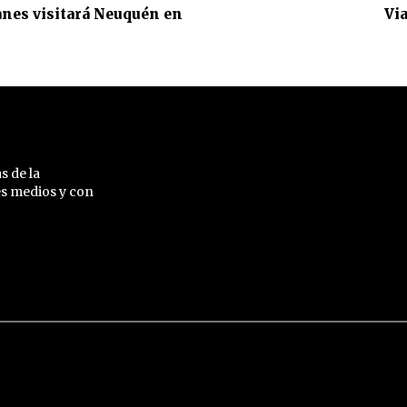
nes visitará Neuquén en
Via
s de la
es medios y con