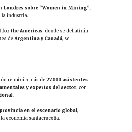
 en Londres sobre “Women in Mining”
,
la industria.
 for the Americas
, donde se debatirán
ntes de
Argentina y Canadá
, se
ción reunirá a más de
27.000 asistentes
mentales y expertos del sector
, con
cional
.
provincia en el escenario global
,
a la economía santacruceña.