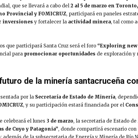
ial, que se llevará a cabo del
2 al 5 de marzo en Toronto
no Provincial y FOMICRUZ
, participará en paneles estrat
r inversiones
y fortalecer la
actividad minera
, tal como 
s que participará Santa Cruz será el foro
“Exploring new 
ncial para
promocionar oportunidades
de exploración y 
futuro de la minería santacruceña co
esentada por la
Secretaría de Estado de Minería
, dependi
OMICRUZ
, y su participación estará financiada por el
Cons
se celebrará el lunes
3 de marzo
, la secretaria de Estado de
as de Cuyo y Patagonia”
, donde compartirá escenario co
o
; además de la subsecretaria de Energía y Minería de Río 