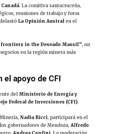
, Canadá
. La comitiva santacruceña,
égicos, reuniones de trabajo y foros
adelantó
La Opinión Austral
en el
frontiers in the Deseado Massif”
, un
negocios en la región minera más
n el apoyo de CFI
ente del
Ministerio de Energía y
ejo Federal de Inversiones (CFI)
.
 Minería,
Nadia Ricci
, participará en el
n los gobernadores de Mendoza,
Alfredo
Negro,
Andrea Confini
. La moderación