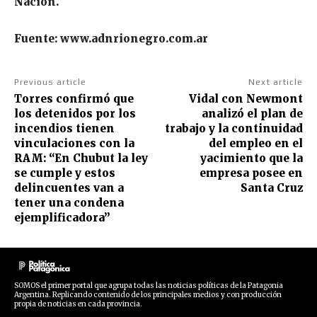
Nación.
Fuente: www.adnrionegro.com.ar
Previous article
Next article
Torres confirmó que
Vidal con Newmont
los detenidos por los
analizó el plan de
incendios tienen
trabajo y la continuidad
vinculaciones con la
del empleo en el
RAM: “En Chubut la ley
yacimiento que la
se cumple y estos
empresa posee en
delincuentes van a
Santa Cruz
tener una condena
ejemplificadora”
SOMOS el primer portal que agrupa todas las noticias políticas de la Patagonia
Argentina. Replicando contenido de los principales medios y con producción
propia de noticias en cada provincia.