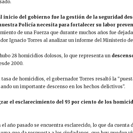
sado.
al inicio del gobierno fue la gestión de la seguridad de
uestra Policía necesita para fortalecer su labor preve
cimiento de una Fuerza que durante muchos años fue dejada
ador Ignacio Torres al analizar un informe del Ministerio d
4 hubo 28 homicidios dolosos, lo que representa un
descenso
desde 2000.
a tasa de homicidios, el gobernador Torres resaltó la “pu
ejando un importante descenso en los hechos delictivos”.
grar el esclarecimiento del 93 por ciento de los homici
n el año pasado se encuentra esclarecido, lo que da cuenta
tema que da respuesta a los ciudadanos, que hoy pueden vi