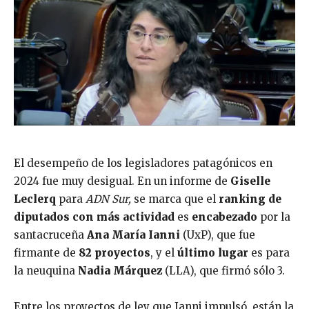
El desempeño de los legisladores patagónicos en
2024 fue muy desigual. En un informe de
Giselle
Leclerq
para
ADN Sur,
se marca que el
ranking de
diputados con más actividad
es
encabezado
por la
santacruceña
Ana María Ianni
(UxP), que fue
firmante de
82 proyectos
,
y el
último lugar
es para
la neuquina
Nadia Márquez
(LLA), que firmó sólo 3.
Entre los proyectos de ley que Ianni impulsó, están la