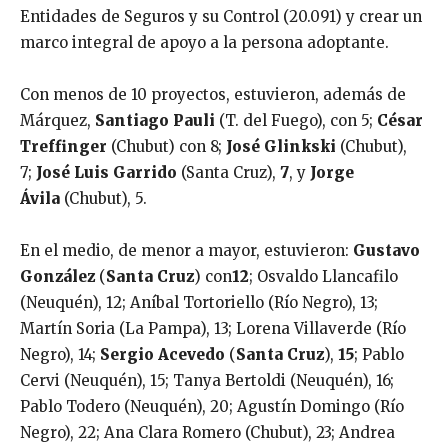
Entidades de Seguros y su Control (20.091) y crear un
marco integral de apoyo a la persona adoptante.
Con menos de 10 proyectos, estuvieron, además de
Márquez,
Santiago Pauli
(T. del Fuego), con 5;
César
Treffinger
(Chubut) con 8;
José Glinkski
(Chubut),
7;
José Luis Garrido
(Santa Cruz),
7
,
y
Jorge
Ávila
(Chubut), 5.
En el medio, de menor a mayor, estuvieron:
Gustavo
González
(
Santa Cruz
) con
12
; Osvaldo Llancafilo
(Neuquén), 12; Aníbal Tortoriello (Río Negro), 13;
Martín Soria (La Pampa), 13; Lorena Villaverde (Río
Negro), 14;
Sergio Acevedo
(
Santa Cruz
),
15
; Pablo
Cervi (Neuquén), 15; Tanya Bertoldi (Neuquén), 16;
Pablo Todero (Neuquén), 20; Agustín Domingo (Río
Negro), 22; Ana Clara Romero (Chubut), 23; Andrea