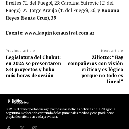
Freites (T. del Fuego), 23; Carolina Yutrovic (T. del
Fuego), 25; Jorge Araujo (T. del Fuego), 26, y
Roxana
Reyes (Santa Cruz), 39
.
Fuente: www.laopinionaustral.com.ar
Previous article
Next article
Legislatura del Chubut:
Ziliotto: “Hay
en 2024 se presentaron
compañeros con visión
833 proyectos y hubo
crítica y es lógico
más horas de sesión
porque no todo es
lineal”
SOMOS el primer portal que agrupa todas las noticias políticas de la Patagonia
Argentina. Replicando contenido de los principales medios y con producción
propia de noticias en cada provincia.