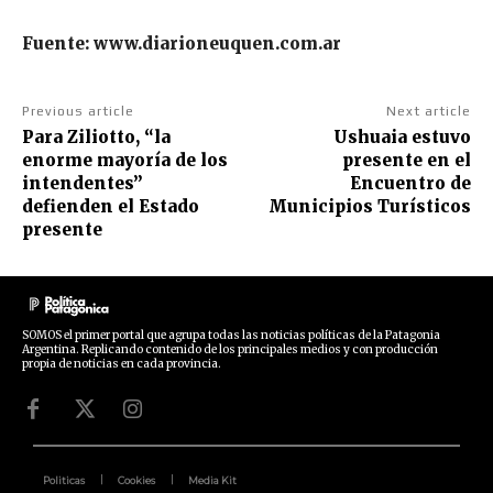
Fuente: www.diarioneuquen.com.ar
Previous article
Next article
Para Ziliotto, “la
Ushuaia estuvo
enorme mayoría de los
presente en el
intendentes”
Encuentro de
defienden el Estado
Municipios Turísticos
presente
SOMOS el primer portal que agrupa todas las noticias políticas de la Patagonia
Argentina. Replicando contenido de los principales medios y con producción
propia de noticias en cada provincia.
Politicas
Cookies
Media Kit