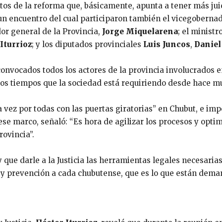
tos de la reforma que, básicamente, apunta a tener más jui
un encuentro del cual participaron también el vicegoberna
dor general de la Provincia,
Jorge Miquelarena
; el minist
Iturrioz
; y los diputados provinciales
Luis Juncos
,
Daniel
 convocados todos los actores de la provincia involucrados 
 los tiempos que la sociedad está requiriendo desde hace 
a vez por todas con las puertas giratorias” en Chubut, e im
n ese marco, señaló: “Es hora de agilizar los procesos y opti
rovincia”.
 que darle a la Justicia las herramientas legales necesaria
d y prevención a cada chubutense, que es lo que están dema