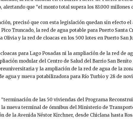
 alertando que “el monto total supera los 83.000 millones d
ación, precisó que con esta legislación quedan sin efecto el
Pico Truncado, la red de agua potable para Puerto Santa Cr
a Olivia y la red de cloacas en los 500 lotes en Puerto San Ju
loacas para Lago Posadas ni la ampliación de la red de agua
liación modular del Centro de Salud del Barrio San Benito 
 preuniversitaria y la ampliación de la red de agua de la z
de agua y nueva potabilizadora para Río Turbio y 28 de nov
a “terminación de las 50 viviendas del Programa Reconstruir
 la nueva terminal de ómnibus del Ministerio de Transporte
ón de la Avenida Néstor Kirchner, desde Chiclana hasta Ros