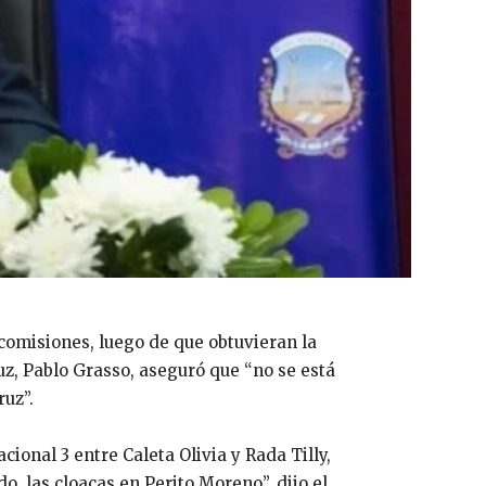
 comisiones, luego de que obtuvieran la
z, Pablo Grasso, aseguró que “no se está
uz”.
ional 3 entre Caleta Olivia y Rada Tilly,
o, las cloacas en Perito Moreno”, dijo el