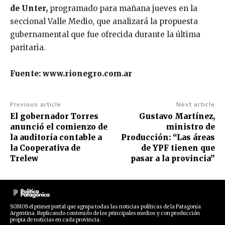
de Unter,
programado para mañana jueves en la
seccional Valle Medio, que analizará la propuesta
gubernamental que fue ofrecida durante la última
paritaria.
Fuente: www.rionegro.com.ar
Previous article
Next article
El gobernador Torres
Gustavo Martínez,
anunció el comienzo de
ministro de
la auditoría contable a
Producción: “Las áreas
la Cooperativa de
de YPF tienen que
Trelew
pasar a la provincia”
SOMOS el primer portal que agrupa todas las noticias políticas de la Patagonia
Argentina. Replicando contenido de los principales medios y con producción
propia de noticias en cada provincia.