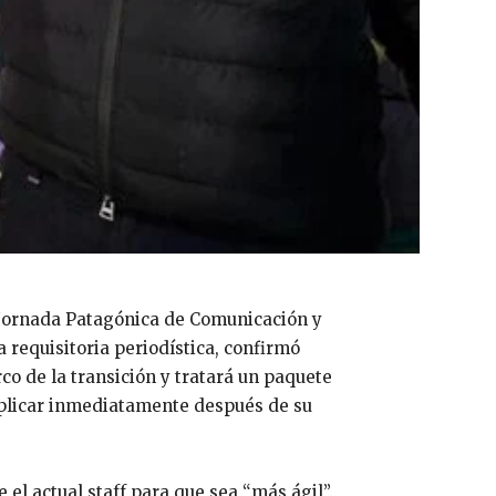
a Jornada Patagónica de Comunicación y
 requisitoria periodística, confirmó
rco de la transición y tratará un paquete
 aplicar inmediatamente después de su
el actual staff para que sea “más ágil”.