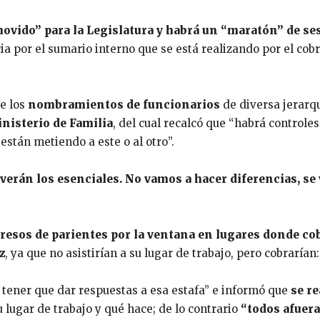
ovido” para la Legislatura y habrá un “maratón” de se
ia por el sumario interno que se está realizando por el cobro
re los
nombramientos de funcionarios
de diversa jerarqu
inisterio de Familia
, del cual recalcó que “habrá control
stán metiendo a este o al otro”.
erán los esenciales. No vamos a hacer diferencias, se v
esos de parientes por la ventana en lugares donde co
z
, ya que no asistirían a su lugar de trabajo, pero cobrarían
 tener que dar respuestas a esa estafa” e informó que
se r
 lugar de trabajo y qué hace; de lo contrario
“todos afuera