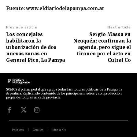
Fuente: www.eldiariodelapampa.com.ar
Previous article
Next article
Los concejales
Sergio Massa en
habilitaron la
Neuquén: confirman la
urbanización de dos
agenda, pero sigue el
nuevas zonas en
tironeo por el acto en
General Pico, La Pampa
Cutral Co
SOMOS el primer portal que agrupa todas las noticias políticas de la Patagonia
Argentina. Replicando contenido de los principales medios y con producción
propia de noticias en cada provincia.
Politicas
Cookies
Media Kit