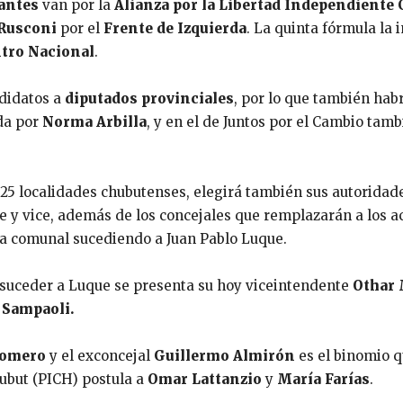
antes
van por la
Alianza por la Libertad Independiente
 Rusconi
por el
Frente de Izquierda
. La quinta fórmula la 
tro Nacional
.
ndidatos a
diputados provinciales
, por lo que también habr
da por
Norma Arbilla
, y en el de Juntos por el Cambio tam
s 25 localidades chubutenses, elegirá también sus autoridade
te y vice, además de los concejales que remplazarán a los a
ra comunal sucediendo a Juan Pablo Luque.
a suceder a Luque se presenta su hoy viceintendente
Othar 
Sampaoli.
Romero
y el exconcejal
Guillermo Almirón
es el binomio q
hubut (PICH) postula a
Omar Lattanzio
y
María Farías
.