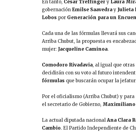
En tanto,
César Treffinger
y
Laura Mir
gobernación
Emilse Saavedra
y
Julieta
Lobos
por
Generación para un Encuen
Cada una de las fórmulas llevará sus ca
Arriba Chubut, la propuesta es encabeza
mujer:
Jacqueline Caminoa
.
Comodoro Rivadavia
, al igual que otra
decidirán con su voto al futuro intenden
fórmulas
que buscarán ocupar la jefatu
Por el oficialismo (Arriba Chubut) y par
el secretario de Gobierno,
Maximiliano 
La actual diputada nacional
Ana Clara 
Cambio
. El Partido Independiente de C