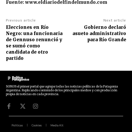
Fuente: www.eldiariodelfindelmundo.com
Previous article
Next article
Elecciones en Río
Gobierno declaró
Negro: una funcionaria
asueto administrativo
de Gennuso renunció y
para Río Grande
se sumó como
candidata de otro
partido
SOMOS el primer portal que agrupa todas las noticias políticas de la Patagonia
Argentina. Replicando contenido de los principales medios y con producción
propia de noticias en cada provincia.
Politicas
Cookies
Media Kit