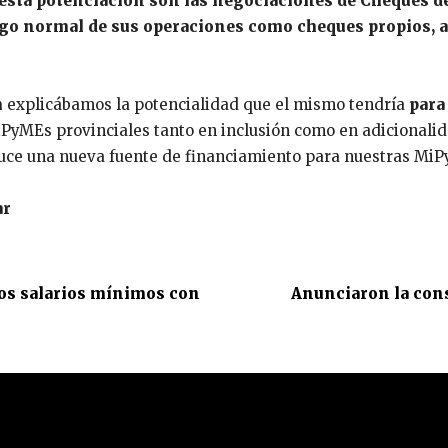
esta potenciación son las negociaciones de Cheques de 
pago normal de sus operaciones como cheques propios, 
m
explicábamos la potencialidad que el mismo tendría
para
iPyMEs provinciales tanto en inclusión como en adicionalida
duce una nueva fuente de financiamiento para nuestras MiP
ar
los salarios mínimos con
Anunciaron la cons