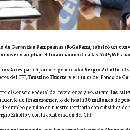
o de Garantías Pampeanas
(FoGaPam), rubricó un conv
 promover y ampliar el financiamiento a las MiPyMEs 
enos Aires
participaron el gobernador
Sergio Ziliotto
; el
ieros del CFI,
Faustino Huarte
; y el titular del Fondo de 
ntre el Consejo Federal de Inversiones y FoGaPam,
las MiP
a fuente de financiamiento de hasta 30 millones de pes
 de empleo genuino en nuestro territorio con subsidios de t
gio Ziliotto y con la colaboración del CFI”.