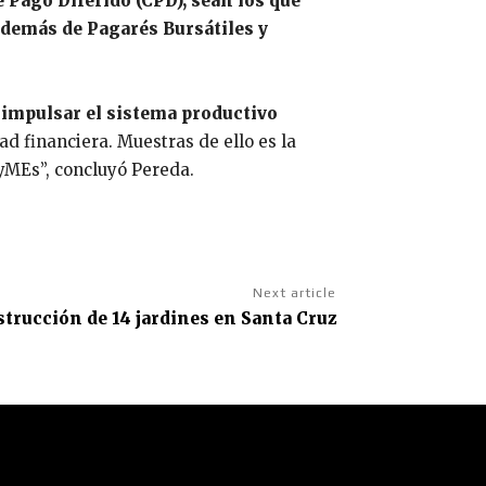
Pago Diferido (CPD), sean los que
además de Pagarés Bursátiles y
 impulsar el sistema productivo
d financiera. Muestras de ello es la
yMEs”, concluyó Pereda.
Next article
trucción de 14 jardines en Santa Cruz