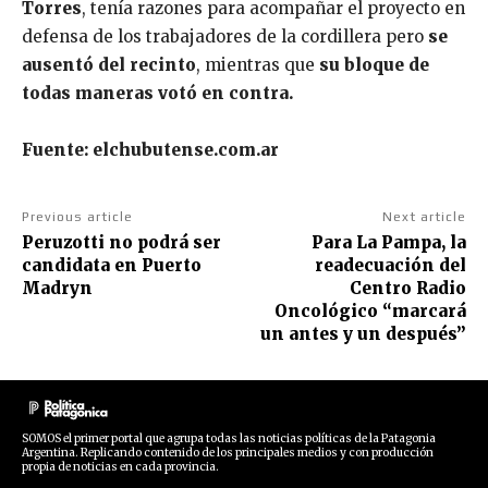
Torres
, tenía razones para acompañar el proyecto en
defensa de los trabajadores de la cordillera pero
se
ausentó del recinto
, mientras que
su bloque de
todas maneras votó en contra.
Fuente: elchubutense.com.ar
Previous article
Next article
Peruzotti no podrá ser
Para La Pampa, la
candidata en Puerto
readecuación del
Madryn
Centro Radio
Oncológico “marcará
un antes y un después”
SOMOS el primer portal que agrupa todas las noticias políticas de la Patagonia
Argentina. Replicando contenido de los principales medios y con producción
propia de noticias en cada provincia.