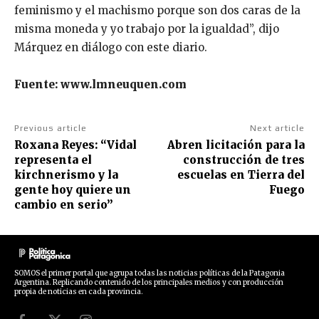
feminismo y el machismo porque son dos caras de la
misma moneda y yo trabajo por la igualdad”, dijo
Márquez en diálogo con este diario.
Fuente: www.lmneuquen.com
Previous article
Next article
Roxana Reyes: “Vidal
Abren licitación para la
representa el
construcción de tres
kirchnerismo y la
escuelas en Tierra del
gente hoy quiere un
Fuego
cambio en serio”
SOMOS el primer portal que agrupa todas las noticias políticas de la Patagonia
Argentina. Replicando contenido de los principales medios y con producción
propia de noticias en cada provincia.