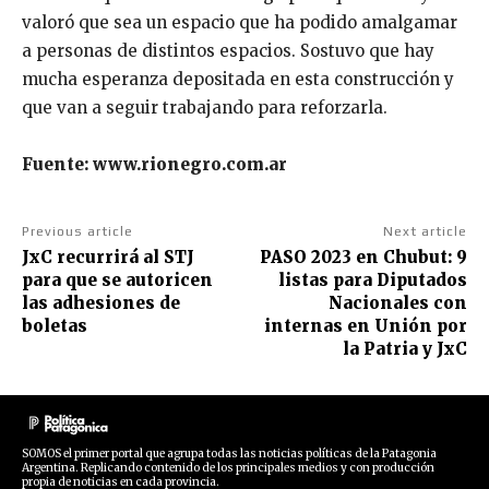
valoró que sea un espacio que ha podido amalgamar
a personas de distintos espacios. Sostuvo que hay
mucha esperanza depositada en esta construcción y
que van a seguir trabajando para reforzarla.
Fuente: www.rionegro.com.ar
Previous article
Next article
JxC recurrirá al STJ
PASO 2023 en Chubut: 9
para que se autoricen
listas para Diputados
las adhesiones de
Nacionales con
boletas
internas en Unión por
la Patria y JxC
SOMOS el primer portal que agrupa todas las noticias políticas de la Patagonia
Argentina. Replicando contenido de los principales medios y con producción
propia de noticias en cada provincia.