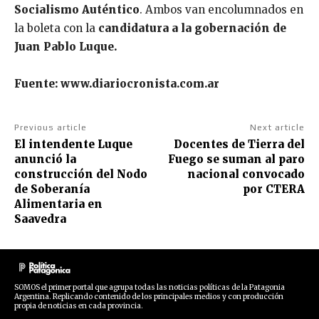
Socialismo Auténtico
. Ambos van encolumnados en
la boleta con la
candidatura a la gobernación de
Juan Pablo Luque.
Fuente: www.diariocronista.com.ar
Previous article
Next article
El intendente Luque
Docentes de Tierra del
anunció la
Fuego se suman al paro
construcción del Nodo
nacional convocado
de Soberanía
por CTERA
Alimentaria en
Saavedra
SOMOS el primer portal que agrupa todas las noticias políticas de la Patagonia
Argentina. Replicando contenido de los principales medios y con producción
propia de noticias en cada provincia.